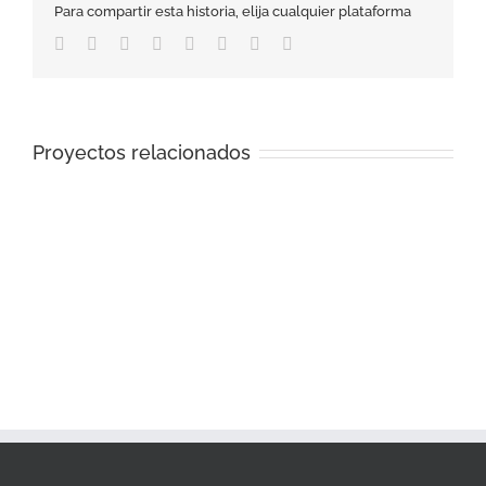
Para compartir esta historia, elija cualquier plataforma
Facebook
Twitter
Reddit
LinkedIn
Tumblr
Pinterest
Vk
Correo
electrónico
Proyectos relacionados