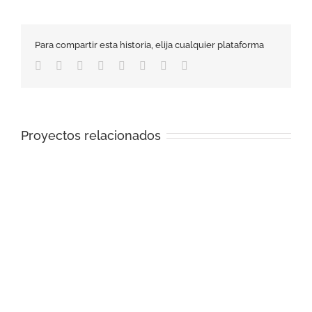
Para compartir esta historia, elija cualquier plataforma
Facebook
Twitter
Reddit
LinkedIn
Tumblr
Pinterest
Vk
Correo
electrónico
Proyectos relacionados